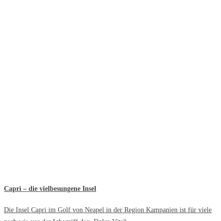
Capri – die vielbesungene Insel
Die Insel Capri im Golf von Neapel in der Region Kampanien ist für viele