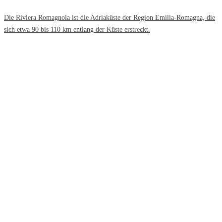
Die Riviera Romagnola ist die Adriaküste der Region Emilia-Romagna, die
sich etwa 90 bis 110 km entlang der Küste erstreckt.