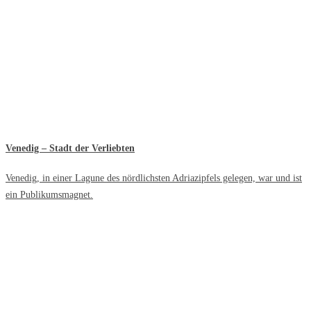
Venedig – Stadt der Verliebten
Venedig, in einer Lagune des nördlichsten Adriazipfels gelegen, war und ist
ein Publikumsmagnet.