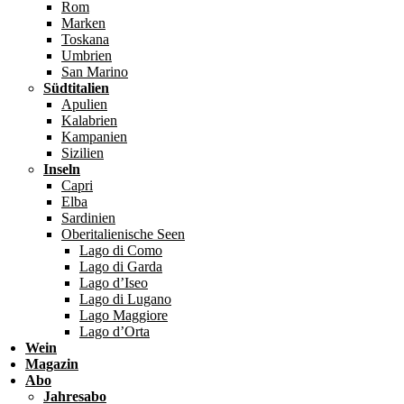
Rom
Marken
Toskana
Umbrien
San Marino
Südtitalien
Apulien
Kalabrien
Kampanien
Sizilien
Inseln
Capri
Elba
Sardinien
Oberitalienische Seen
Lago di Como
Lago di Garda
Lago d’Iseo
Lago di Lugano
Lago Maggiore
Lago d’Orta
Wein
Magazin
Abo
Jahresabo