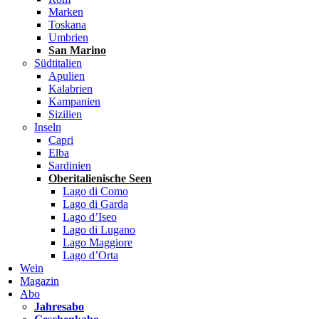
Marken
Toskana
Umbrien
San Marino
Südtitalien
Apulien
Kalabrien
Kampanien
Sizilien
Inseln
Capri
Elba
Sardinien
Oberitalienische Seen
Lago di Como
Lago di Garda
Lago d’Iseo
Lago di Lugano
Lago Maggiore
Lago d’Orta
Wein
Magazin
Abo
Jahresabo