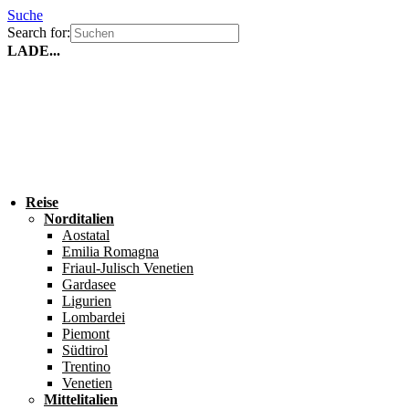
Suche
Search for:
LADE...
Reise
Norditalien
Aostatal
Emilia Romagna
Friaul-Julisch Venetien
Gardasee
Ligurien
Lombardei
Piemont
Südtirol
Trentino
Venetien
Mittelitalien