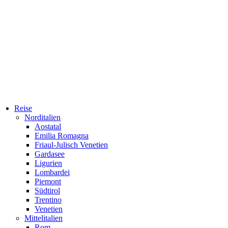
Reise
Norditalien
Aostatal
Emilia Romagna
Friaul-Julisch Venetien
Gardasee
Ligurien
Lombardei
Piemont
Südtirol
Trentino
Venetien
Mittelitalien
Rom