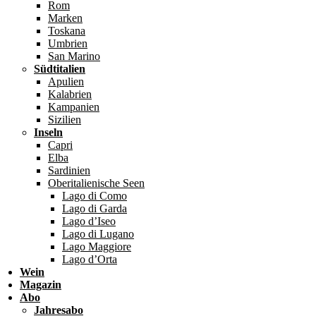
Rom
Marken
Toskana
Umbrien
San Marino
Südtitalien
Apulien
Kalabrien
Kampanien
Sizilien
Inseln
Capri
Elba
Sardinien
Oberitalienische Seen
Lago di Como
Lago di Garda
Lago d’Iseo
Lago di Lugano
Lago Maggiore
Lago d’Orta
Wein
Magazin
Abo
Jahresabo