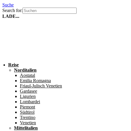
Suche
Search for:
LADE...
Reise
Norditalien
Aostatal
Emilia Romagna
Friaul-Julisch Venetien
Gardasee
Ligurien
Lombardei
Piemont
Südtirol
Trentino
Venetien
Mittelitalien