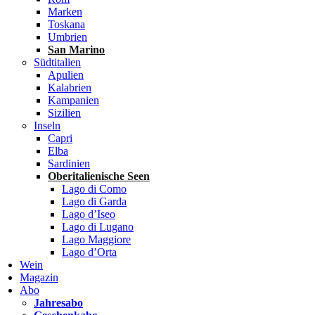
Marken
Toskana
Umbrien
San Marino
Südtitalien
Apulien
Kalabrien
Kampanien
Sizilien
Inseln
Capri
Elba
Sardinien
Oberitalienische Seen
Lago di Como
Lago di Garda
Lago d’Iseo
Lago di Lugano
Lago Maggiore
Lago d’Orta
Wein
Magazin
Abo
Jahresabo