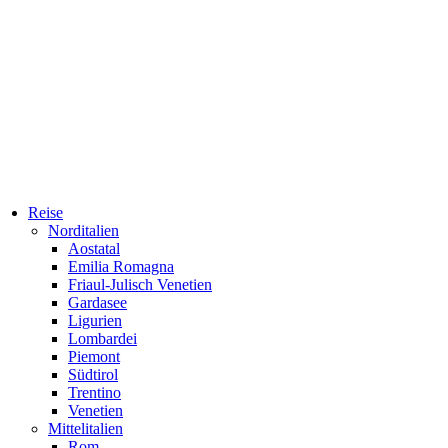
Reise
Norditalien
Aostatal
Emilia Romagna
Friaul-Julisch Venetien
Gardasee
Ligurien
Lombardei
Piemont
Südtirol
Trentino
Venetien
Mittelitalien
Rom