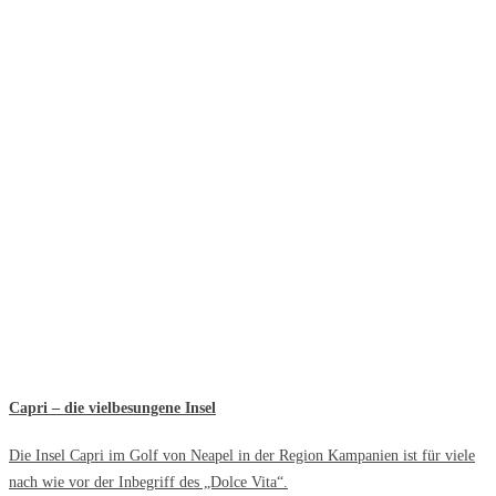
Capri – die vielbesungene Insel
Die Insel Capri im Golf von Neapel in der Region Kampanien ist für viele
nach wie vor der Inbegriff des „Dolce Vita“.