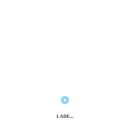
E-Mail*
Vorname*
Nachname*
Anmelden
* Pflichtfelder
Italien entdecken
LADE...