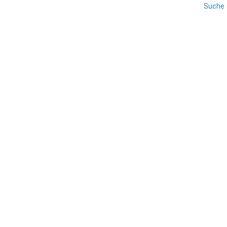
Suche
REISE
SIENA
TOSKANA
Siena – Piazza del Campo
TEILEN