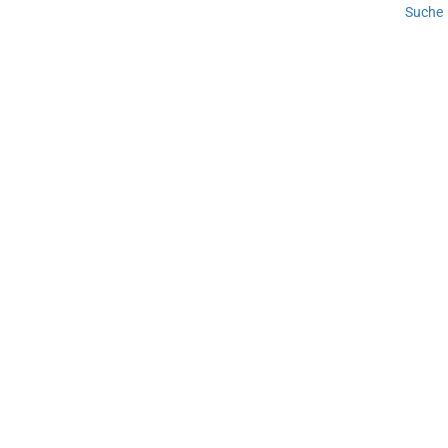
Suche
Tut uns leid - wir haben keine Beiträge gefunden.