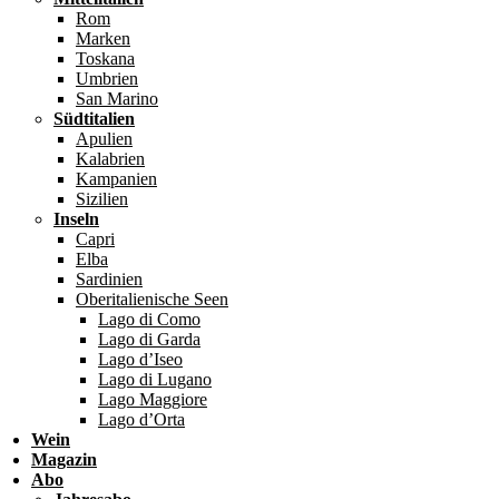
Rom
Marken
Toskana
Umbrien
San Marino
Südtitalien
Apulien
Kalabrien
Kampanien
Sizilien
Inseln
Capri
Elba
Sardinien
Oberitalienische Seen
Lago di Como
Lago di Garda
Lago d’Iseo
Lago di Lugano
Lago Maggiore
Lago d’Orta
Wein
Magazin
Abo