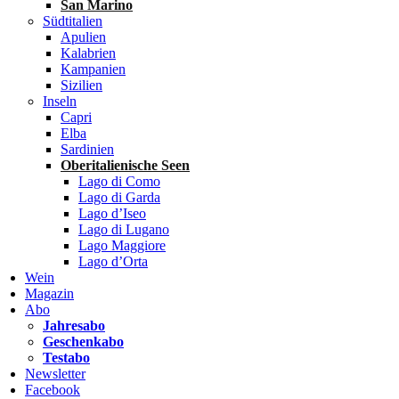
San Marino
Südtitalien
Apulien
Kalabrien
Kampanien
Sizilien
Inseln
Capri
Elba
Sardinien
Oberitalienische Seen
Lago di Como
Lago di Garda
Lago d’Iseo
Lago di Lugano
Lago Maggiore
Lago d’Orta
Wein
Magazin
Abo
Jahresabo
Geschenkabo
Testabo
Newsletter
Facebook