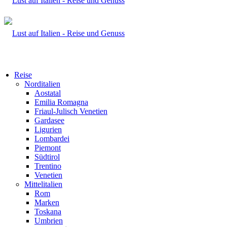
Reise
Norditalien
Aostatal
Emilia Romagna
Friaul-Julisch Venetien
Gardasee
Ligurien
Lombardei
Piemont
Südtirol
Trentino
Venetien
Mittelitalien
Rom
Marken
Toskana
Umbrien