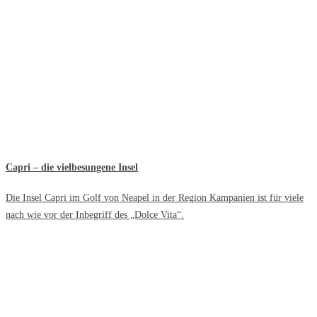
Capri – die vielbesungene Insel
Die Insel Capri im Golf von Neapel in der Region Kampanien ist für viele
nach wie vor der Inbegriff des „Dolce Vita“.