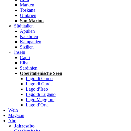
Marken
Toskana
Umbrien
San Marino
Südtitalien
Apulien
Kalabrien
Kampanien
Sizilien
Inseln
Capri
Elba
Sardinien
Oberitalienische Seen
Lago di Como
Lago di Garda
Lago d’Iseo
Lago di Lugano
Lago Maggiore
Lago d’Orta
Wein
Magazin
Abo
Jahresabo