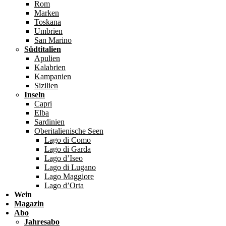
Rom
Marken
Toskana
Umbrien
San Marino
Südtitalien
Apulien
Kalabrien
Kampanien
Sizilien
Inseln
Capri
Elba
Sardinien
Oberitalienische Seen
Lago di Como
Lago di Garda
Lago d’Iseo
Lago di Lugano
Lago Maggiore
Lago d’Orta
Wein
Magazin
Abo
Jahresabo