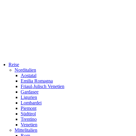
Reise
Norditalien
Aostatal
Emilia Romagna
Friaul-Julisch Venetien
Gardasee
Ligurien
Lombardei
Piemont
Südtirol
Trentino
Venetien
Mittelitalien
Rom