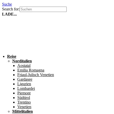
Suche
Search for:
LADE...
Reise
Norditalien
Aostatal
Emilia Romagna
Friaul-Julisch Venetien
Gardasee
Ligurien
Lombardei
Piemont
Südtirol
Trentino
Venetien
Mittelitalien