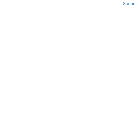
Suche
ASTI
PIEMONT
REISE
Moncalvo
TEILEN