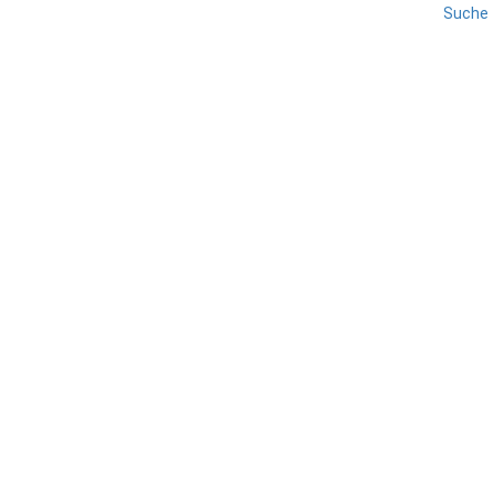
Suche
HINTERLAND
LOMBARDEI
MANTUA
REISE
Mantua – Provinzhauptstadt
TEILEN