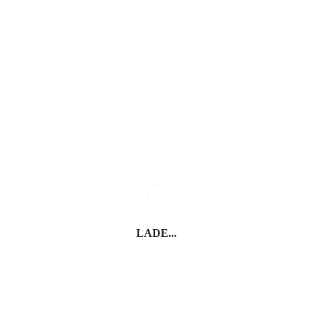
Cremona –
Cremona – Dom
Provinzhauptstadt
Cremona – Palazzo
Comunale
LADE...
Cremona – Palazzo
Trecchi