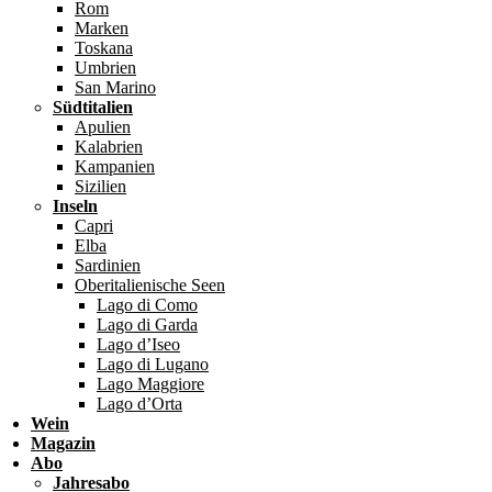
Rom
Marken
Toskana
Umbrien
San Marino
Südtitalien
Apulien
Kalabrien
Kampanien
Sizilien
Inseln
Capri
Elba
Sardinien
Oberitalienische Seen
Lago di Como
Lago di Garda
Lago d’Iseo
Lago di Lugano
Lago Maggiore
Lago d’Orta
Wein
Magazin
Abo
Jahresabo