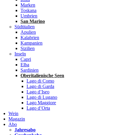
Marken
Toskana
Umbrien
San Marino
Südtitalien
Apulien
Kalabrien
Kampanien
Sizilien
Inseln
Capri
Elba
Sardinien
Oberitalienische Seen
Lago di Como
Lago di Garda
Lago d’Iseo
Lago di Lugano
Lago Maggiore
Lago d’Orta
Wein
Magazin
Abo
Jahresabo