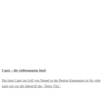
Capri – die vielbesungene Insel
Die Insel Capri im Golf von Neapel in der Region Kampanien ist für viele
nach wie vor der Inbegriff des „Dolce Vita“.