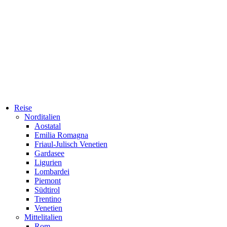
Reise
Norditalien
Aostatal
Emilia Romagna
Friaul-Julisch Venetien
Gardasee
Ligurien
Lombardei
Piemont
Südtirol
Trentino
Venetien
Mittelitalien
Rom