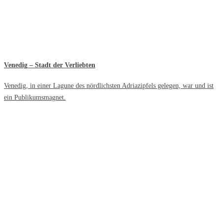
Venedig – Stadt der Verliebten
Venedig, in einer Lagune des nördlichsten Adriazipfels gelegen, war und ist
ein Publikumsmagnet.