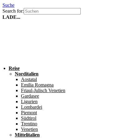
Suche
Search for:
LADE...
Reise
Norditalien
Aostatal
Emilia Romagna
Friaul-Julisch Venetien
Gardasee
Ligurien
Lombardei
Piemont
Südtirol
Trentino
Venetien
Mittelitalien