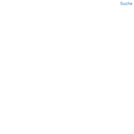
Suche
BENEVENTO
KAMPANIEN
REISE
Apice Vecchia – Das
Geisterdorf
TEILEN