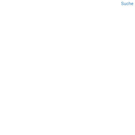
Suche
AVELLINO
KAMPANIEN
REISE
Montella
TEILEN