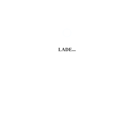
Provinz Forlì-Cesena
Bellaria-Igea Marina
LADE...