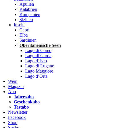
Apulien
Kalabrien
Kampanien
Sizilien
Inseln
Capri
Elba
Sardinien
Oberitalienische Seen
Lago di Como
Lago di Garda
Lago d’Iseo
Lago di Lugano
Lago Maggiore
Lago d’Orta
Wein
Magazin
Abo
Jahresabo
Geschenkabo
Testabo
Newsletter
Facebook
Shop
Suche