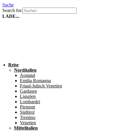
Suche
Search for:
LADE...
Reise
Norditalien
Aostatal
Emilia Romagna
Friaul-Julisch Venetien
Gardasee
Ligurien
Lombardei
Piemont
Südtirol
Trentino
Venetien
Mittelitalien