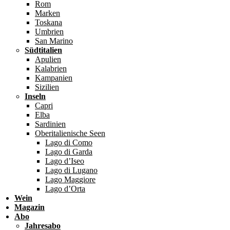
Rom
Marken
Toskana
Umbrien
San Marino
Südtitalien
Apulien
Kalabrien
Kampanien
Sizilien
Inseln
Capri
Elba
Sardinien
Oberitalienische Seen
Lago di Como
Lago di Garda
Lago d’Iseo
Lago di Lugano
Lago Maggiore
Lago d’Orta
Wein
Magazin
Abo
Jahresabo