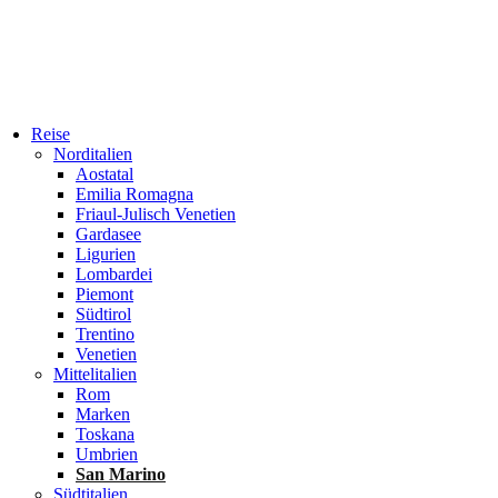
Reise
Norditalien
Aostatal
Emilia Romagna
Friaul-Julisch Venetien
Gardasee
Ligurien
Lombardei
Piemont
Südtirol
Trentino
Venetien
Mittelitalien
Rom
Marken
Toskana
Umbrien
San Marino
Südtitalien