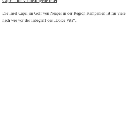
Capri – die vielbesungene Insel
Die Insel Capri im Golf von Neapel in der Region Kampanien ist für viele
nach wie vor der Inbegriff des „Dolce Vita“.