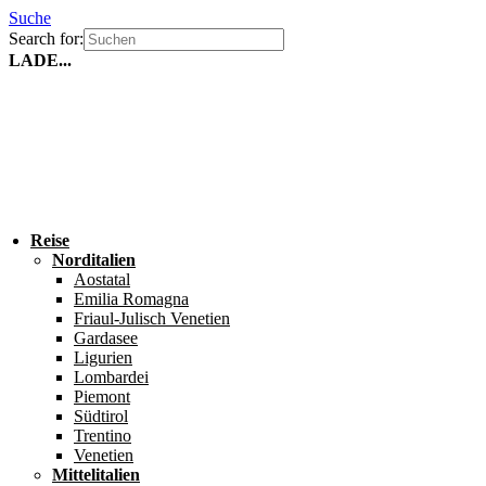
Suche
Search for:
LADE...
Reise
Norditalien
Aostatal
Emilia Romagna
Friaul-Julisch Venetien
Gardasee
Ligurien
Lombardei
Piemont
Südtirol
Trentino
Venetien
Mittelitalien