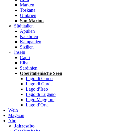
Marken
Toskana
Umbrien
San Marino
Südtitalien
Apulien
Kalabrien
Kampanien
Sizilien
Inseln
Capri
Elba
Sardinien
Oberitalienische Seen
Lago di Como
Lago di Garda
Lago d’Iseo
Lago di Lugano
Lago Maggiore
Lago d’Orta
Wein
Magazin
Abo
Jahresabo