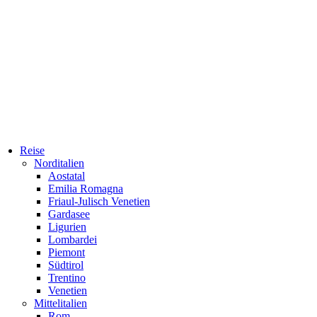
Reise
Norditalien
Aostatal
Emilia Romagna
Friaul-Julisch Venetien
Gardasee
Ligurien
Lombardei
Piemont
Südtirol
Trentino
Venetien
Mittelitalien
Rom