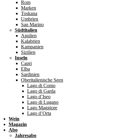
Rom
Marken
Toskana
Umbrien
San Marino
Südtitalien
Apulien
Kalabrien
Kampanien
Sizilien
Inseln
Capri
Elba
Sardinien
Oberitalienische Seen
Lago di Como
Lago di Garda
Lago d’Iseo
Lago di Lugano
Lago Maggiore
Lago d’Orta
Wein
Magazin
Abo
Jahresabo