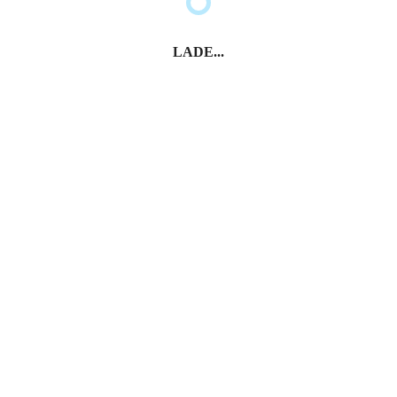
LADE...
Cefalù
Ragusa