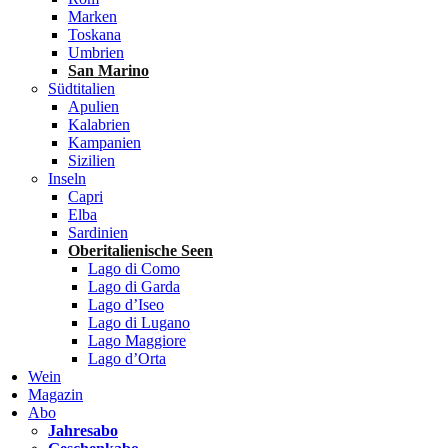
Marken
Toskana
Umbrien
San Marino
Südtitalien
Apulien
Kalabrien
Kampanien
Sizilien
Inseln
Capri
Elba
Sardinien
Oberitalienische Seen
Lago di Como
Lago di Garda
Lago d’Iseo
Lago di Lugano
Lago Maggiore
Lago d’Orta
Wein
Magazin
Abo
Jahresabo