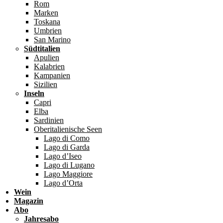
Rom
Marken
Toskana
Umbrien
San Marino
Südtitalien
Apulien
Kalabrien
Kampanien
Sizilien
Inseln
Capri
Elba
Sardinien
Oberitalienische Seen
Lago di Como
Lago di Garda
Lago d’Iseo
Lago di Lugano
Lago Maggiore
Lago d’Orta
Wein
Magazin
Abo
Jahresabo