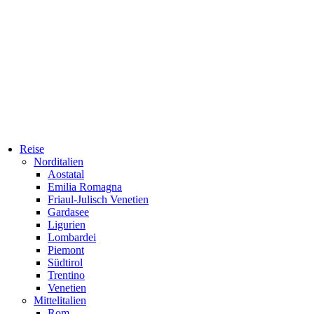
Reise
Norditalien
Aostatal
Emilia Romagna
Friaul-Julisch Venetien
Gardasee
Ligurien
Lombardei
Piemont
Südtirol
Trentino
Venetien
Mittelitalien
Rom