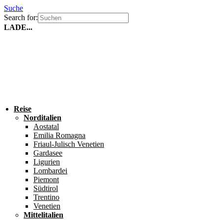
Suche
Search for:
LADE...
Reise
Norditalien
Aostatal
Emilia Romagna
Friaul-Julisch Venetien
Gardasee
Ligurien
Lombardei
Piemont
Südtirol
Trentino
Venetien
Mittelitalien