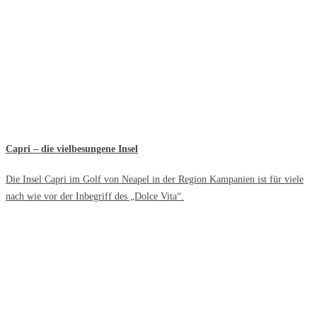
Capri – die vielbesungene Insel
Die Insel Capri im Golf von Neapel in der Region Kampanien ist für viele
nach wie vor der Inbegriff des „Dolce Vita“.