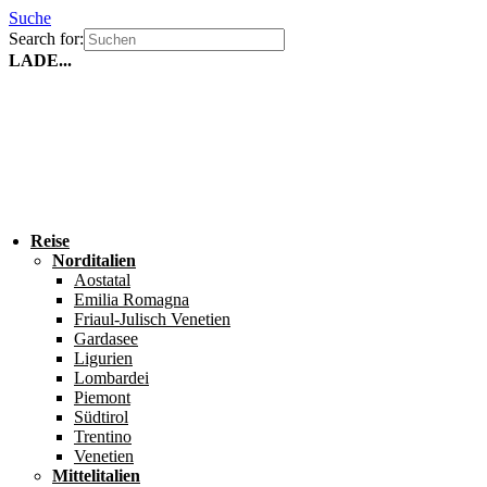
Suche
Search for:
LADE...
Reise
Norditalien
Aostatal
Emilia Romagna
Friaul-Julisch Venetien
Gardasee
Ligurien
Lombardei
Piemont
Südtirol
Trentino
Venetien
Mittelitalien