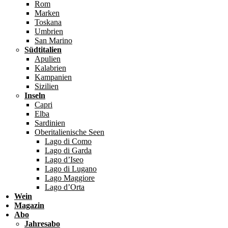
Rom
Marken
Toskana
Umbrien
San Marino
Südtitalien
Apulien
Kalabrien
Kampanien
Sizilien
Inseln
Capri
Elba
Sardinien
Oberitalienische Seen
Lago di Como
Lago di Garda
Lago d’Iseo
Lago di Lugano
Lago Maggiore
Lago d’Orta
Wein
Magazin
Abo
Jahresabo