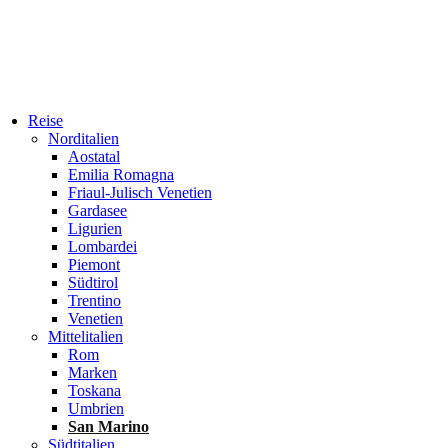
Reise
Norditalien
Aostatal
Emilia Romagna
Friaul-Julisch Venetien
Gardasee
Ligurien
Lombardei
Piemont
Südtirol
Trentino
Venetien
Mittelitalien
Rom
Marken
Toskana
Umbrien
San Marino
Südtitalien