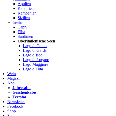
Apulien
Kalabrien
Kampanien
Sizilien
Inseln
Capri
Elba
Sardinien
Oberitalienische Seen
Lago di Como
Lago di Garda
Lago d’Iseo
Lago di Lugano
Lago Maggiore
Lago d’Orta
Wein
Magazin
Abo
Jahresabo
Geschenkabo
Testabo
Newsletter
Facebook
Shop
Suche