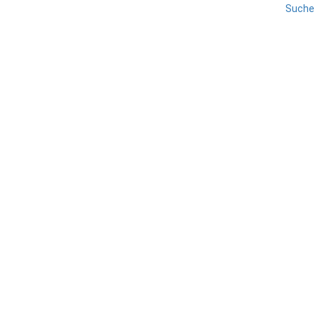
Suche
BELLUNO
REISE
VENETIEN
Arabba
TEILEN