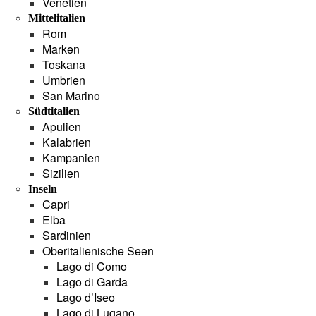
Venetien
Mittelitalien
Rom
Marken
Toskana
Umbrien
San Marino
Südtitalien
Apulien
Kalabrien
Kampanien
Sizilien
Inseln
Capri
Elba
Sardinien
Oberitalienische Seen
Lago di Como
Lago di Garda
Lago d’Iseo
Lago di Lugano