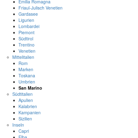
Emilia Romagna
Friaul-Julisch Venetien
Gardasee
Ligurien
Lombardei
Piemont
Südtirol
Trentino
Venetien
Mittelitalien
Rom
Marken
Toskana
Umbrien
San Marino
Südtitalien
Apulien
Kalabrien
Kampanien
Sizilien
Inseln
Capri
Elba