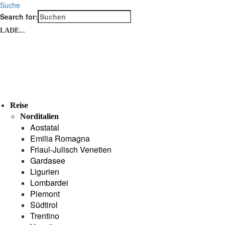
Suche
Search for:
LADE...
Reise
Norditalien
Aostatal
Emilia Romagna
Friaul-Julisch Venetien
Gardasee
Ligurien
Lombardei
Piemont
Südtirol
Trentino