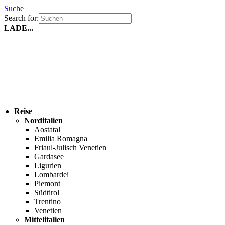
Suche
Search for:
LADE...
Reise
Norditalien
Aostatal
Emilia Romagna
Friaul-Julisch Venetien
Gardasee
Ligurien
Lombardei
Piemont
Südtirol
Trentino
Venetien
Mittelitalien