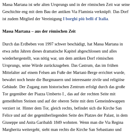
Massa Martana ist sehr alten Ursprungs und in der römischen Zeit war seine
Geschichte eng mit dem Bau der antiken Via Flaminia verknüpft. Das Dorf
ist zudem Mitglied der Vereinigung
I borghi più belli d´Italia
.
Massa Martana – aus der römischen Zeit
Durch das Erdbeben von 1997 schwer beschädigt, hat Massa Martana in
etwa zehn Jahren dieses dramatische Kapitel abgeschlossen und alles
wiederhergestellt, was nötig war, um dem antiken Dorf römischen
Ursprungs, seine Würde zurückzugeben. Das Castrum, das im frühen
Mittelalter auf einem Felsen am Fuße der Martani-Berge errichtet wurde,
bewahrt noch heute die Burgmauern und interessante zivile und religiöse
Gebäude. Der Zugang zum historischen Zentrum erfolgt durch das große
Tor gegenüber der Piazza Umberto I., das auf der rechten Seite mit
gemeißelten Steinen und auf der oberen Seite mit dem Gemeindewappen
verziert ist. Hinter dem Tor, gleich rechts, befindet sich die Kirche San
Felice und auf der gegenüberliegenden Seite des Platzes der Palast, in dem
Giuseppe und Anita Garibaldi 1849 wohnten. Wenn man die Via Regina
Margherita weitergeht, sieht man rechts die Kirche San Sebastiano und