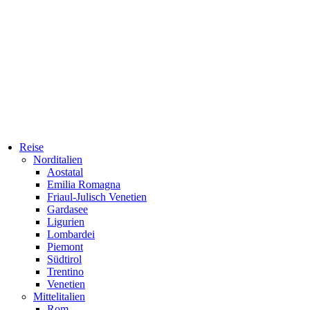
Reise
Norditalien
Aostatal
Emilia Romagna
Friaul-Julisch Venetien
Gardasee
Ligurien
Lombardei
Piemont
Südtirol
Trentino
Venetien
Mittelitalien
Rom