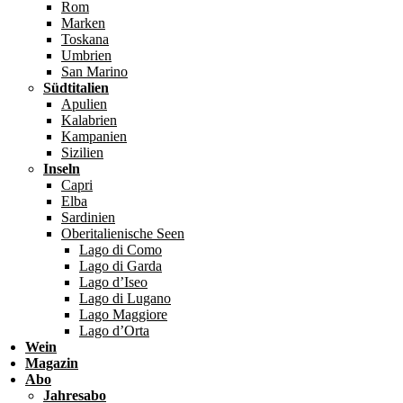
Rom
Marken
Toskana
Umbrien
San Marino
Südtitalien
Apulien
Kalabrien
Kampanien
Sizilien
Inseln
Capri
Elba
Sardinien
Oberitalienische Seen
Lago di Como
Lago di Garda
Lago d’Iseo
Lago di Lugano
Lago Maggiore
Lago d’Orta
Wein
Magazin
Abo
Jahresabo