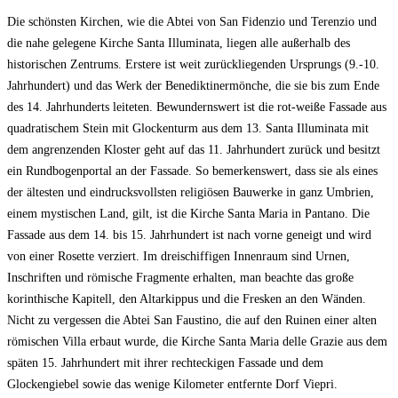
Die schönsten Kirchen, wie die Abtei von San Fidenzio und Terenzio und
die nahe gelegene Kirche Santa Illuminata, liegen alle außerhalb des
historischen Zentrums. Erstere ist weit zurückliegenden Ursprungs (9.-10.
Jahrhundert) und das Werk der Benediktinermönche, die sie bis zum Ende
des 14. Jahrhunderts leiteten. Bewundernswert ist die rot-weiße Fassade aus
quadratischem Stein mit Glockenturm aus dem 13. Santa Illuminata mit
dem angrenzenden Kloster geht auf das 11. Jahrhundert zurück und besitzt
ein Rundbogenportal an der Fassade. So bemerkenswert, dass sie als eines
der ältesten und eindrucksvollsten religiösen Bauwerke in ganz Umbrien,
einem mystischen Land, gilt, ist die Kirche Santa Maria in Pantano. Die
Fassade aus dem 14. bis 15. Jahrhundert ist nach vorne geneigt und wird
von einer Rosette verziert. Im dreischiffigen Innenraum sind Urnen,
Inschriften und römische Fragmente erhalten, man beachte das große
korinthische Kapitell, den Altarkippus und die Fresken an den Wänden.
Nicht zu vergessen die Abtei San Faustino, die auf den Ruinen einer alten
römischen Villa erbaut wurde, die Kirche Santa Maria delle Grazie aus dem
späten 15. Jahrhundert mit ihrer rechteckigen Fassade und dem
Glockengiebel sowie das wenige Kilometer entfernte Dorf Viepri.