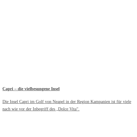
Capri – die vielbesungene Insel
Die Insel Capri im Golf von Neapel in der Region Kampanien ist für viele
nach wie vor der Inbegriff des „Dolce Vita“.