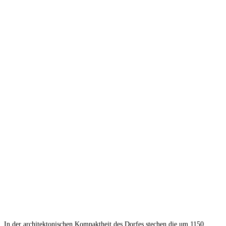
In der architektonischen Kompaktheit des Dorfes stechen die um 1150