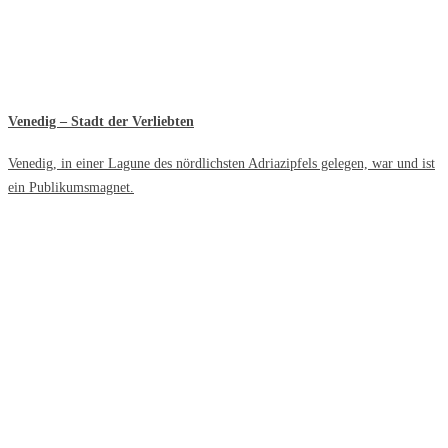
Venedig – Stadt der Verliebten
Venedig, in einer Lagune des nördlichsten Adriazipfels gelegen, war und ist
ein Publikumsmagnet.