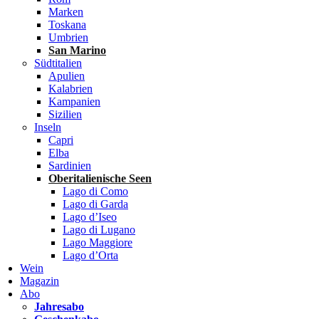
Marken
Toskana
Umbrien
San Marino
Südtitalien
Apulien
Kalabrien
Kampanien
Sizilien
Inseln
Capri
Elba
Sardinien
Oberitalienische Seen
Lago di Como
Lago di Garda
Lago d’Iseo
Lago di Lugano
Lago Maggiore
Lago d’Orta
Wein
Magazin
Abo
Jahresabo