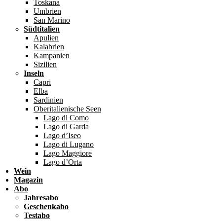
Toskana
Umbrien
San Marino
Südtitalien
Apulien
Kalabrien
Kampanien
Sizilien
Inseln
Capri
Elba
Sardinien
Oberitalienische Seen
Lago di Como
Lago di Garda
Lago d’Iseo
Lago di Lugano
Lago Maggiore
Lago d’Orta
Wein
Magazin
Abo
Jahresabo
Geschenkabo
Testabo