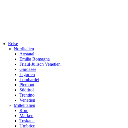
Reise
Norditalien
Aostatal
Emilia Romagna
Friaul-Julisch Venetien
Gardasee
Ligurien
Lombardei
Piemont
Südtirol
Trentino
Venetien
Mittelitalien
Rom
Marken
Toskana
Umbrien