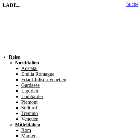
Suche
LADE...
Reise
Norditalien
Aostatal
Emilia Romagna
Friaul-Julisch Venetien
Gardasee
Ligurien
Lombardei
Piemont
Südtirol
Trentino
Venetien
Mittelitalien
Rom
Marken