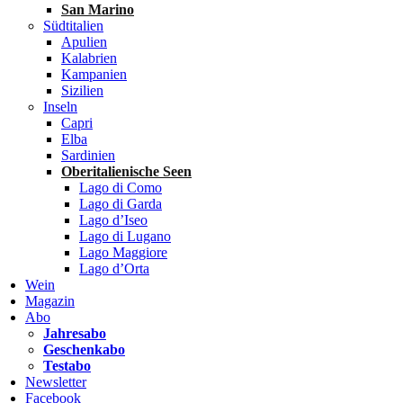
San Marino
Südtitalien
Apulien
Kalabrien
Kampanien
Sizilien
Inseln
Capri
Elba
Sardinien
Oberitalienische Seen
Lago di Como
Lago di Garda
Lago d’Iseo
Lago di Lugano
Lago Maggiore
Lago d’Orta
Wein
Magazin
Abo
Jahresabo
Geschenkabo
Testabo
Newsletter
Facebook