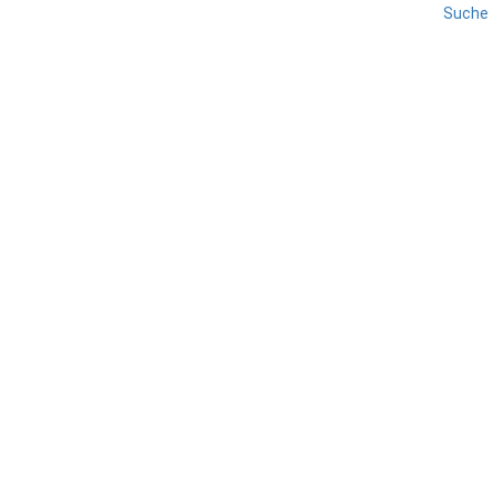
Suche
MARKEN
PESARO-URBINO
REISE
Freizeit in Fano
TEILEN