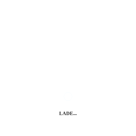
Das wird Sie vielleicht auch
interessieren
Fermo
Petritoli
LADE...