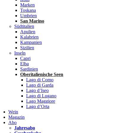
Marken
Toskana
Umbrien
San Marino
Südtitalien
Apulien
Kalabrien
Kampanien
Sizilien
Inseln
Capri
Elba
Sardinien
Oberitalienische Seen
Lago di Como
Lago di Garda
Lago d’Iseo
Lago di Lugano
Lago Maggiore
Lago d’Orta
Wein
Magazin
Abo
Jahresabo