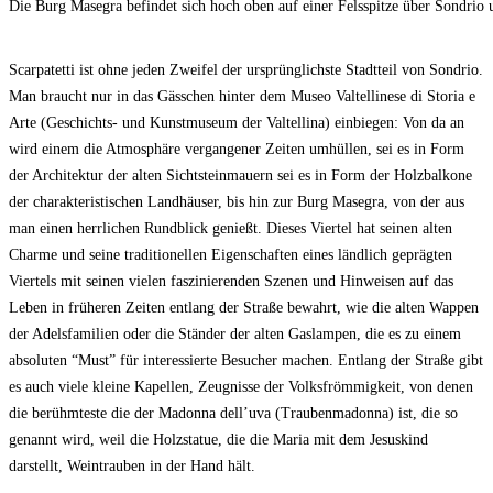
Die Burg Masegra befindet sich hoch oben auf einer Felsspitze über Sondrio u
Scarpatetti ist ohne jeden Zweifel der ursprünglichste Stadtteil von Sondrio.
Man braucht nur in das Gässchen hinter dem Museo Valtellinese di Storia e
Arte (Geschichts- und Kunstmuseum der Valtellina) einbiegen: Von da an
wird einem die Atmosphäre vergangener Zeiten umhüllen, sei es in Form
der Architektur der alten Sichtsteinmauern sei es in Form der Holzbalkone
der charakteristischen Landhäuser, bis hin zur Burg Masegra, von der aus
man einen herrlichen Rundblick genießt. Dieses Viertel hat seinen alten
Charme und seine traditionellen Eigenschaften eines ländlich geprägten
Viertels mit seinen vielen faszinierenden Szenen und Hinweisen auf das
Leben in früheren Zeiten entlang der Straße bewahrt, wie die alten Wappen
der Adelsfamilien oder die Ständer der alten Gaslampen, die es zu einem
absoluten “Must” für interessierte Besucher machen. Entlang der Straße gibt
es auch viele kleine Kapellen, Zeugnisse der Volksfrömmigkeit, von denen
die berühmteste die der Madonna dell’uva (Traubenmadonna) ist, die so
genannt wird, weil die Holzstatue, die die Maria mit dem Jesuskind
darstellt, Weintrauben in der Hand hält.