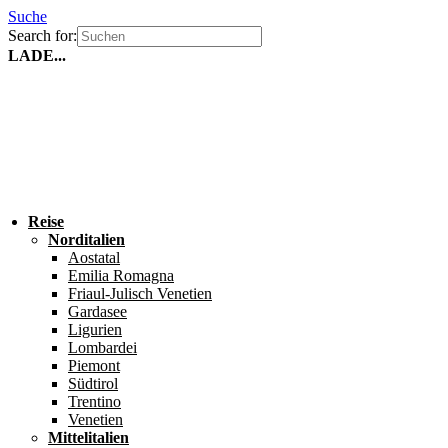
Suche
Search for:
LADE...
Reise
Norditalien
Aostatal
Emilia Romagna
Friaul-Julisch Venetien
Gardasee
Ligurien
Lombardei
Piemont
Südtirol
Trentino
Venetien
Mittelitalien