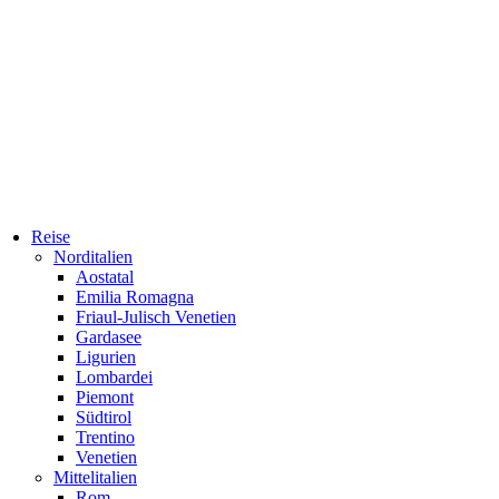
Reise
Norditalien
Aostatal
Emilia Romagna
Friaul-Julisch Venetien
Gardasee
Ligurien
Lombardei
Piemont
Südtirol
Trentino
Venetien
Mittelitalien
Rom