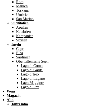
Rom
Marken
Toskana
Umbrien
San Marino
Südtitalien
Apulien
Kalabrien
Kampanien
Sizilien
Inseln
Capri
Elba
Sardinien
Oberitalienische Seen
Lago di Como
Lago di Garda
Lago d’Iseo
Lago di Lugano
Lago Maggiore
Lago d’Orta
Wein
Magazin
Abo
Jahresabo