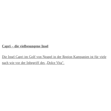
Capri – die vielbesungene Insel
Die Insel Capri im Golf von Neapel in der Region Kampanien ist für viele
nach wie vor der Inbegriff des „Dolce Vita“.