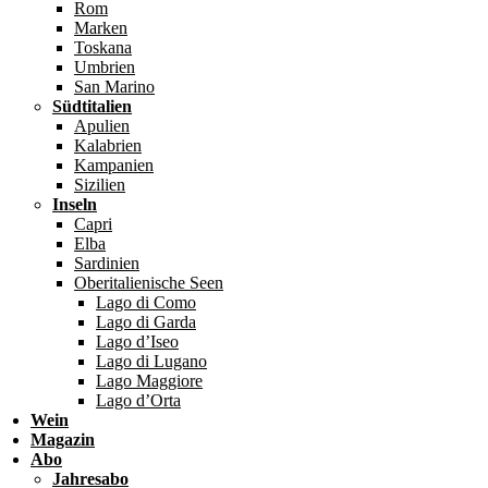
Rom
Marken
Toskana
Umbrien
San Marino
Südtitalien
Apulien
Kalabrien
Kampanien
Sizilien
Inseln
Capri
Elba
Sardinien
Oberitalienische Seen
Lago di Como
Lago di Garda
Lago d’Iseo
Lago di Lugano
Lago Maggiore
Lago d’Orta
Wein
Magazin
Abo
Jahresabo