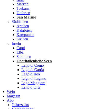
Marken
Toskana
Umbrien
San Marino
Südtitalien
Apulien
Kalabrien
Kampanien
Sizilien
Inseln
Capri
Elba
Sardinien
Oberitalienische Seen
Lago di Como
Lago di Garda
Lago d’Iseo
Lago di Lugano
Lago Maggiore
Lago d’Orta
Wein
Magazin
Abo
Jahresabo