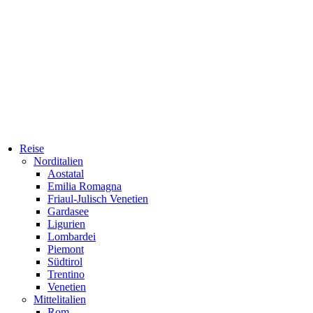
Reise
Norditalien
Aostatal
Emilia Romagna
Friaul-Julisch Venetien
Gardasee
Ligurien
Lombardei
Piemont
Südtirol
Trentino
Venetien
Mittelitalien
Rom