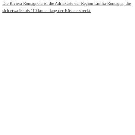
Die Riviera Romagnola ist die Adriaküste der Region Emilia-Romagna, die
sich etwa 90 bis 110 km entlang der Küste erstreckt.