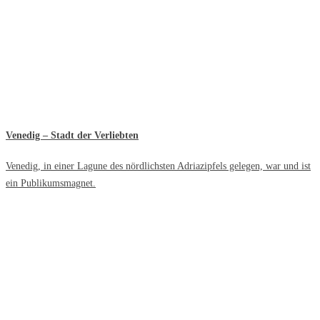
Venedig – Stadt der Verliebten
Venedig, in einer Lagune des nördlichsten Adriazipfels gelegen, war und ist
ein Publikumsmagnet.