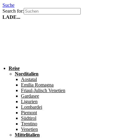
Suche
Search for:
LADE...
Reise
Norditalien
Aostatal
Emilia Romagna
Friaul-Julisch Venetien
Gardasee
Ligurien
Lombardei
Piemont
Südtirol
Trentino
Venetien
Mittelitalien