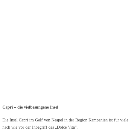
Capri – die vielbesungene Insel
Die Insel Capri im Golf von Neapel in der Region Kampanien ist für viele
nach wie vor der Inbegriff des „Dolce Vita“.