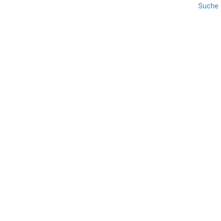
Suche
GARDASEE
NORDUFER
REISE
TRENTINO
Canale di Tenno
TEILEN