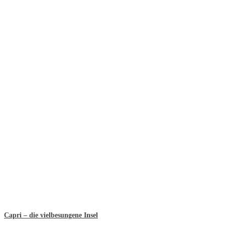
Capri – die vielbesungene Insel