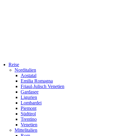
Reise
Norditalien
Aostatal
Emilia Romagna
Friaul-Julisch Venetien
Gardasee
Ligurien
Lombardei
Piemont
Südtirol
Trentino
Venetien
Mittelitalien
Rom