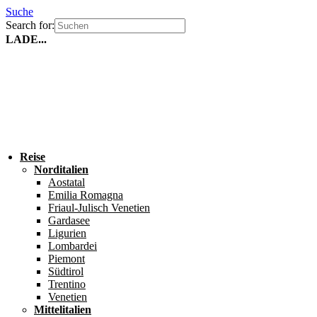
Suche
Search for:
LADE...
Reise
Norditalien
Aostatal
Emilia Romagna
Friaul-Julisch Venetien
Gardasee
Ligurien
Lombardei
Piemont
Südtirol
Trentino
Venetien
Mittelitalien