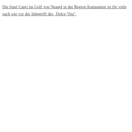
Die Insel Capri im Golf von Neapel in der Region Kampanien ist für viele
nach wie vor der Inbegriff des „Dolce Vita“.