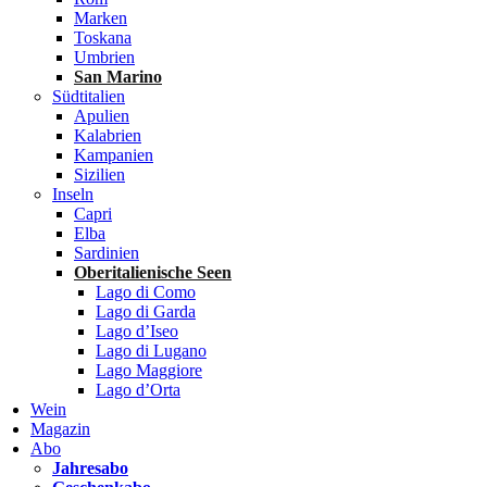
Marken
Toskana
Umbrien
San Marino
Südtitalien
Apulien
Kalabrien
Kampanien
Sizilien
Inseln
Capri
Elba
Sardinien
Oberitalienische Seen
Lago di Como
Lago di Garda
Lago d’Iseo
Lago di Lugano
Lago Maggiore
Lago d’Orta
Wein
Magazin
Abo
Jahresabo