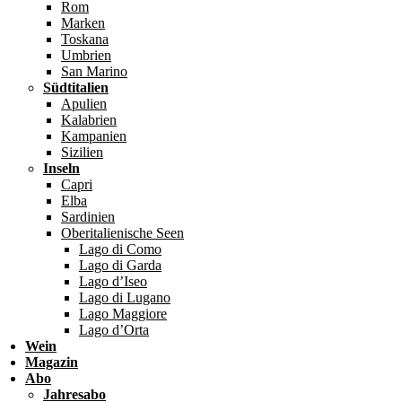
Rom
Marken
Toskana
Umbrien
San Marino
Südtitalien
Apulien
Kalabrien
Kampanien
Sizilien
Inseln
Capri
Elba
Sardinien
Oberitalienische Seen
Lago di Como
Lago di Garda
Lago d’Iseo
Lago di Lugano
Lago Maggiore
Lago d’Orta
Wein
Magazin
Abo
Jahresabo