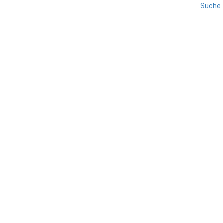
Suche
EMILIA ROMAGNA
PARMA
REISE
Parma – Teatro Regio
TEILEN