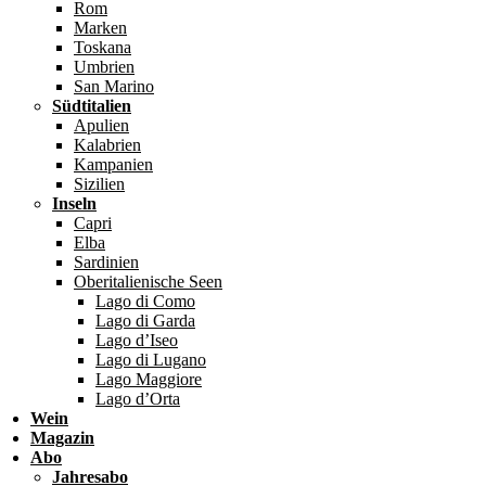
Rom
Marken
Toskana
Umbrien
San Marino
Südtitalien
Apulien
Kalabrien
Kampanien
Sizilien
Inseln
Capri
Elba
Sardinien
Oberitalienische Seen
Lago di Como
Lago di Garda
Lago d’Iseo
Lago di Lugano
Lago Maggiore
Lago d’Orta
Wein
Magazin
Abo
Jahresabo