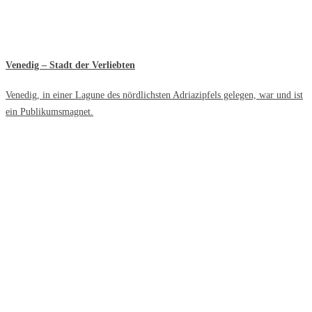
Venedig – Stadt der Verliebten
Venedig, in einer Lagune des nördlichsten Adriazipfels gelegen, war und ist
ein Publikumsmagnet.