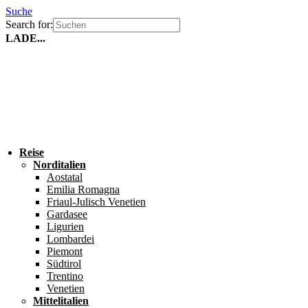
Suche
Search for:
LADE...
Reise
Norditalien
Aostatal
Emilia Romagna
Friaul-Julisch Venetien
Gardasee
Ligurien
Lombardei
Piemont
Südtirol
Trentino
Venetien
Mittelitalien