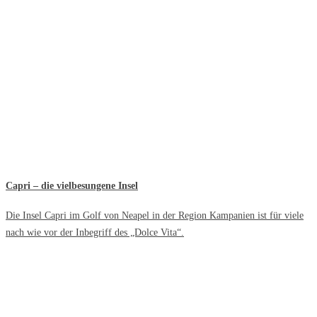
Capri – die vielbesungene Insel
Die Insel Capri im Golf von Neapel in der Region Kampanien ist für viele
nach wie vor der Inbegriff des „Dolce Vita“.