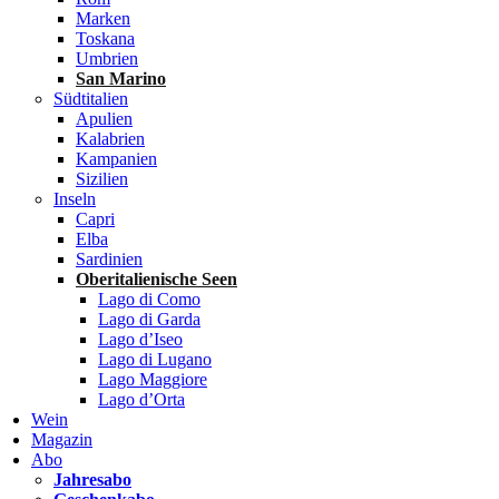
Marken
Toskana
Umbrien
San Marino
Südtitalien
Apulien
Kalabrien
Kampanien
Sizilien
Inseln
Capri
Elba
Sardinien
Oberitalienische Seen
Lago di Como
Lago di Garda
Lago d’Iseo
Lago di Lugano
Lago Maggiore
Lago d’Orta
Wein
Magazin
Abo
Jahresabo