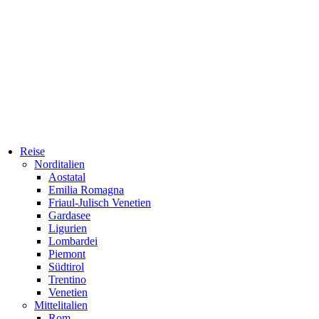
Reise
Norditalien
Aostatal
Emilia Romagna
Friaul-Julisch Venetien
Gardasee
Ligurien
Lombardei
Piemont
Südtirol
Trentino
Venetien
Mittelitalien
Rom