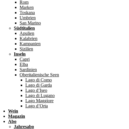
Rom
Marken
Toskana
Umbrien
San Marino
Südtitalien
Apulien
Kalabrien
Kampanien
Sizilien
Inseln
Capri
Elba
Sardinien
Oberitalienische Seen
Lago di Como
Lago di Garda
Lago d’Iseo
Lago di Lugano
Lago Maggiore
Lago d’Orta
Wein
Magazin
Abo
Jahresabo