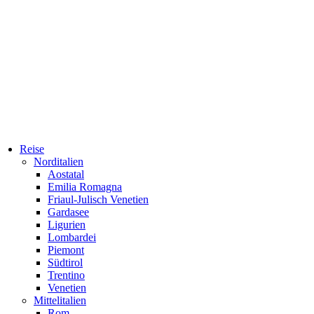
Reise
Norditalien
Aostatal
Emilia Romagna
Friaul-Julisch Venetien
Gardasee
Ligurien
Lombardei
Piemont
Südtirol
Trentino
Venetien
Mittelitalien
Rom