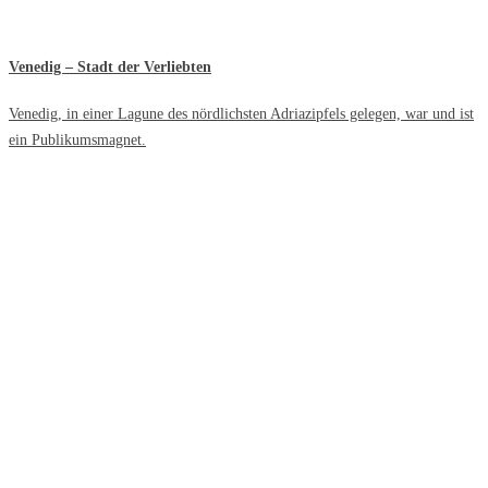
Venedig – Stadt der Verliebten
Venedig, in einer Lagune des nördlichsten Adriazipfels gelegen, war und ist
ein Publikumsmagnet.