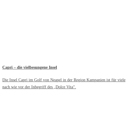
Capri – die vielbesungene Insel
Die Insel Capri im Golf von Neapel in der Region Kampanien ist für viele
nach wie vor der Inbegriff des „Dolce Vita“.