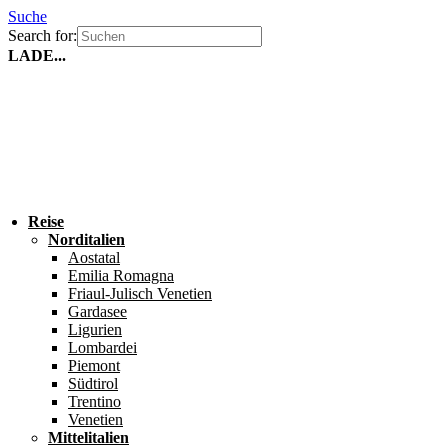
Suche
Search for:
LADE...
Reise
Norditalien
Aostatal
Emilia Romagna
Friaul-Julisch Venetien
Gardasee
Ligurien
Lombardei
Piemont
Südtirol
Trentino
Venetien
Mittelitalien