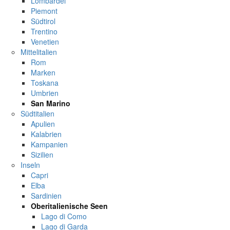
Lombardei
Piemont
Südtirol
Trentino
Venetien
Mittelitalien
Rom
Marken
Toskana
Umbrien
San Marino
Südtitalien
Apulien
Kalabrien
Kampanien
Sizilien
Inseln
Capri
Elba
Sardinien
Oberitalienische Seen
Lago di Como
Lago di Garda