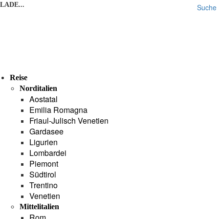
LADE...
Suche
Reise
Norditalien
Aostatal
Emilia Romagna
Friaul-Julisch Venetien
Gardasee
Ligurien
Lombardei
Piemont
Südtirol
Trentino
Venetien
Mittelitalien
Rom