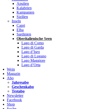
Apulien
Kalabrien
Kampanien
Sizilien
Inseln
Capri
Elba
Sardinien
Oberitalienische Seen
Lago di Como
Lago di Garda
Lago d’Iseo
Lago di Lugano
Lago Maggiore
Lago d’Orta
Wein
Magazin
Abo
Jahresabo
Geschenkabo
Testabo
Newsletter
Facebook
Shop
Suche