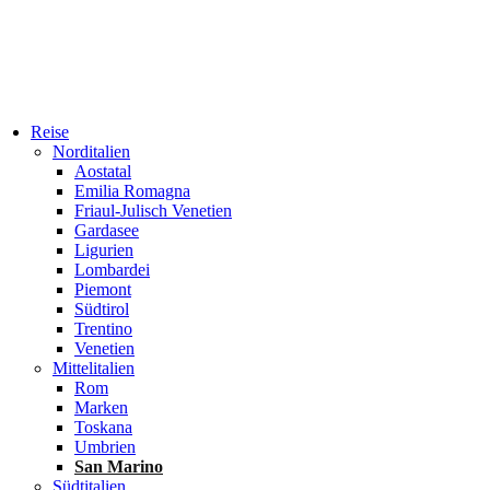
Reise
Norditalien
Aostatal
Emilia Romagna
Friaul-Julisch Venetien
Gardasee
Ligurien
Lombardei
Piemont
Südtirol
Trentino
Venetien
Mittelitalien
Rom
Marken
Toskana
Umbrien
San Marino
Südtitalien