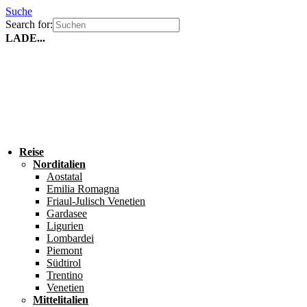
Suche
Search for:
LADE...
Reise
Norditalien
Aostatal
Emilia Romagna
Friaul-Julisch Venetien
Gardasee
Ligurien
Lombardei
Piemont
Südtirol
Trentino
Venetien
Mittelitalien