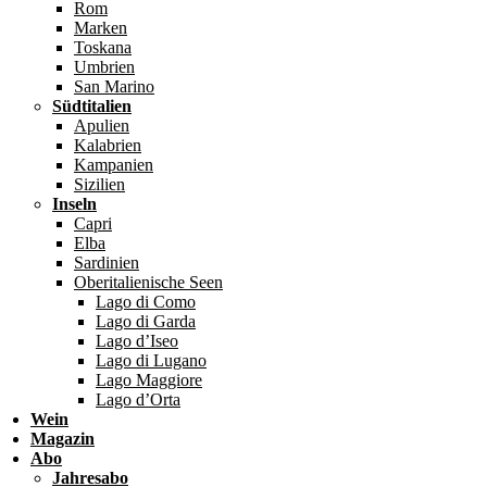
Rom
Marken
Toskana
Umbrien
San Marino
Südtitalien
Apulien
Kalabrien
Kampanien
Sizilien
Inseln
Capri
Elba
Sardinien
Oberitalienische Seen
Lago di Como
Lago di Garda
Lago d’Iseo
Lago di Lugano
Lago Maggiore
Lago d’Orta
Wein
Magazin
Abo
Jahresabo