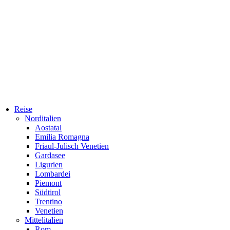
Reise
Norditalien
Aostatal
Emilia Romagna
Friaul-Julisch Venetien
Gardasee
Ligurien
Lombardei
Piemont
Südtirol
Trentino
Venetien
Mittelitalien
Rom