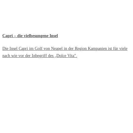
Capri – die vielbesungene Insel
Die Insel Capri im Golf von Neapel in der Region Kampanien ist für viele
nach wie vor der Inbegriff des „Dolce Vita“.