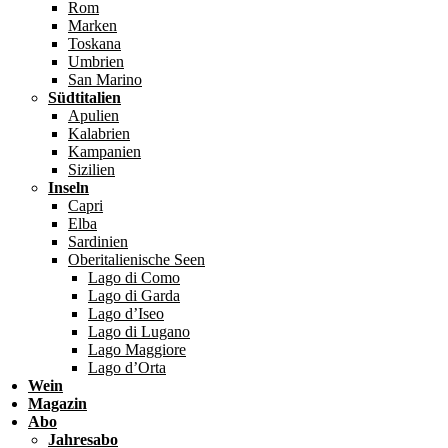
Rom
Marken
Toskana
Umbrien
San Marino
Südtitalien
Apulien
Kalabrien
Kampanien
Sizilien
Inseln
Capri
Elba
Sardinien
Oberitalienische Seen
Lago di Como
Lago di Garda
Lago d’Iseo
Lago di Lugano
Lago Maggiore
Lago d’Orta
Wein
Magazin
Abo
Jahresabo