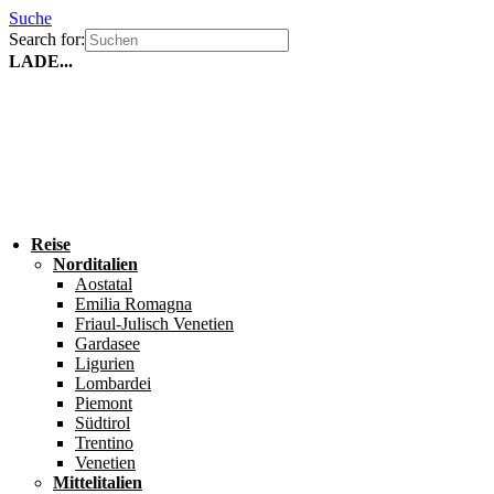
Suche
Search for:
LADE...
Reise
Norditalien
Aostatal
Emilia Romagna
Friaul-Julisch Venetien
Gardasee
Ligurien
Lombardei
Piemont
Südtirol
Trentino
Venetien
Mittelitalien