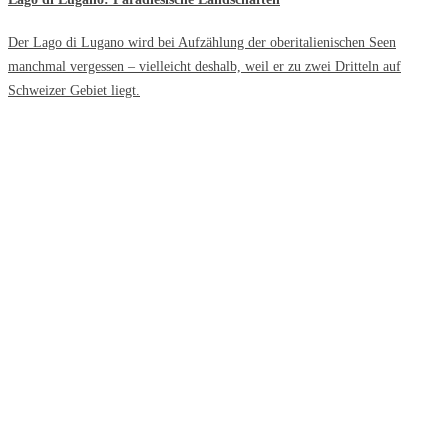
Der Lago di Lugano wird bei Aufzählung der oberitalienischen Seen
manchmal vergessen – vielleicht deshalb, weil er zu zwei Dritteln auf
Schweizer Gebiet liegt.