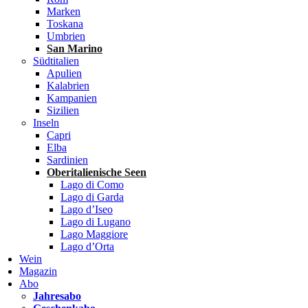
Marken
Toskana
Umbrien
San Marino
Südtitalien
Apulien
Kalabrien
Kampanien
Sizilien
Inseln
Capri
Elba
Sardinien
Oberitalienische Seen
Lago di Como
Lago di Garda
Lago d’Iseo
Lago di Lugano
Lago Maggiore
Lago d’Orta
Wein
Magazin
Abo
Jahresabo