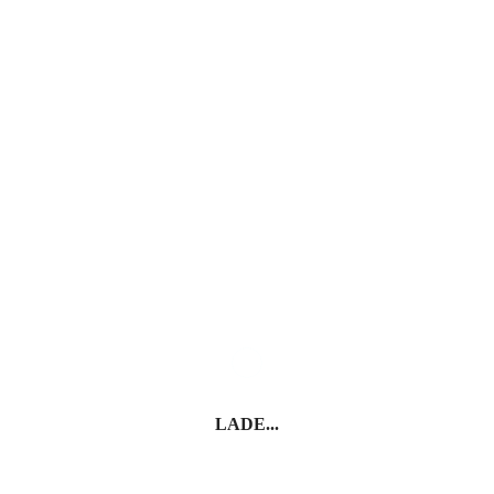
Palermo – Wo Kulturen leben
Cefalù
LADE...