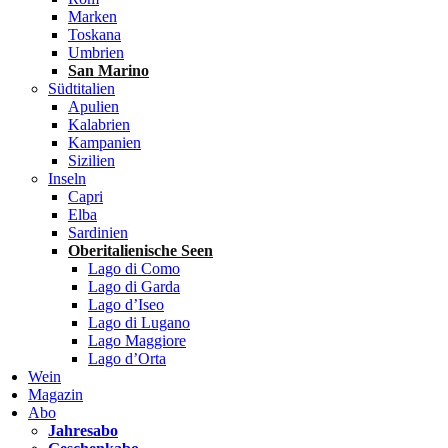
Marken
Toskana
Umbrien
San Marino
Südtitalien
Apulien
Kalabrien
Kampanien
Sizilien
Inseln
Capri
Elba
Sardinien
Oberitalienische Seen
Lago di Como
Lago di Garda
Lago d’Iseo
Lago di Lugano
Lago Maggiore
Lago d’Orta
Wein
Magazin
Abo
Jahresabo