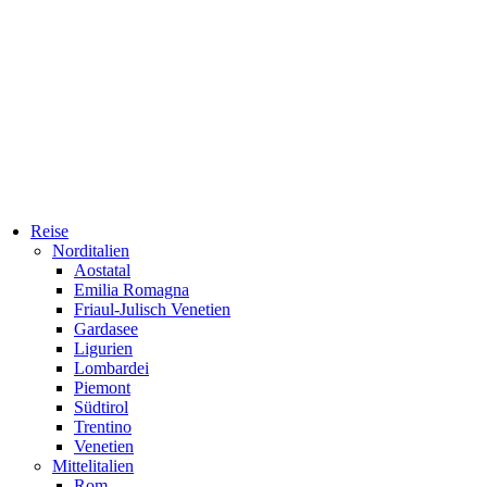
Reise
Norditalien
Aostatal
Emilia Romagna
Friaul-Julisch Venetien
Gardasee
Ligurien
Lombardei
Piemont
Südtirol
Trentino
Venetien
Mittelitalien
Rom