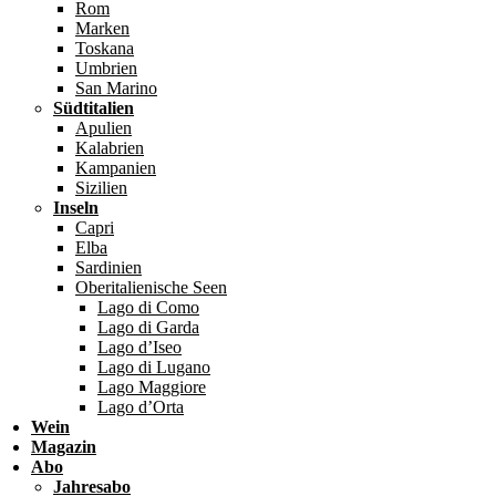
Rom
Marken
Toskana
Umbrien
San Marino
Südtitalien
Apulien
Kalabrien
Kampanien
Sizilien
Inseln
Capri
Elba
Sardinien
Oberitalienische Seen
Lago di Como
Lago di Garda
Lago d’Iseo
Lago di Lugano
Lago Maggiore
Lago d’Orta
Wein
Magazin
Abo
Jahresabo