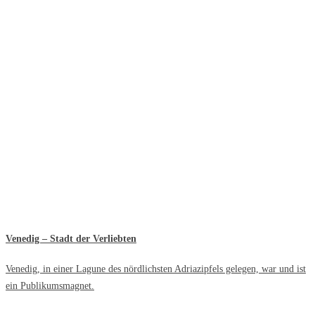
Venedig – Stadt der Verliebten
Venedig, in einer Lagune des nördlichsten Adriazipfels gelegen, war und ist
ein Publikumsmagnet.