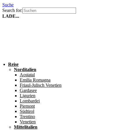
Suche
Search for:
LADE...
Reise
Norditalien
Aostatal
Emilia Romagna
Friaul-Julisch Venetien
Gardasee
Ligurien
Lombardei
Piemont
Südtirol
Trentino
Venetien
Mittelitalien