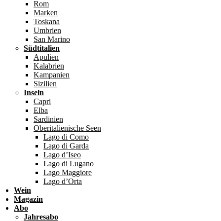
Rom
Marken
Toskana
Umbrien
San Marino
Südtitalien
Apulien
Kalabrien
Kampanien
Sizilien
Inseln
Capri
Elba
Sardinien
Oberitalienische Seen
Lago di Como
Lago di Garda
Lago d’Iseo
Lago di Lugano
Lago Maggiore
Lago d’Orta
Wein
Magazin
Abo
Jahresabo