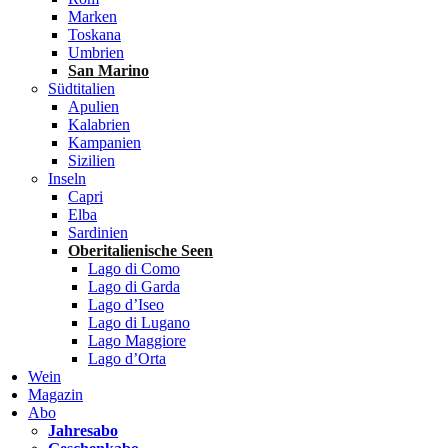
Marken
Toskana
Umbrien
San Marino
Südtitalien
Apulien
Kalabrien
Kampanien
Sizilien
Inseln
Capri
Elba
Sardinien
Oberitalienische Seen
Lago di Como
Lago di Garda
Lago d’Iseo
Lago di Lugano
Lago Maggiore
Lago d’Orta
Wein
Magazin
Abo
Jahresabo