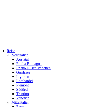
Reise
Norditalien
Aostatal
Emilia Romagna
Friaul-Julisch Venetien
Gardasee
Ligurien
Lombardei
Piemont
Südtirol
Trentino
Venetien
Mittelitalien
Rom