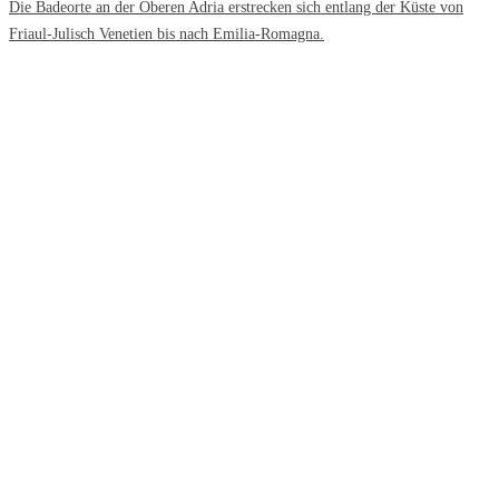
Die Badeorte an der Oberen Adria erstrecken sich entlang der Küste von
Friaul-Julisch Venetien bis nach Emilia-Romagna.