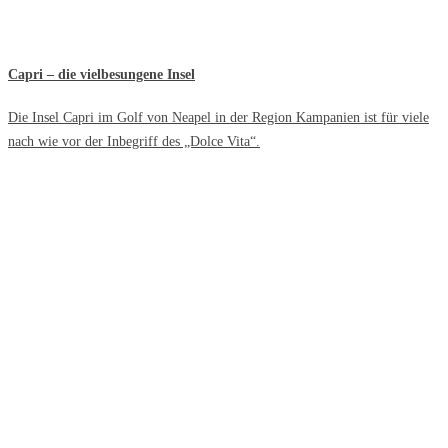
Capri – die vielbesungene Insel
Die Insel Capri im Golf von Neapel in der Region Kampanien ist für viele
nach wie vor der Inbegriff des „Dolce Vita“.