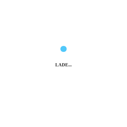
LADE...
Lust auf Italien: