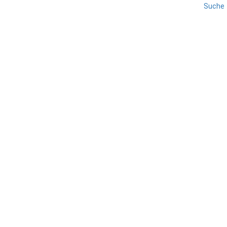
Suche
LIGURIEN
PALMENRIVIERA
REISE
SAVONA
Albissola Marina
TEILEN