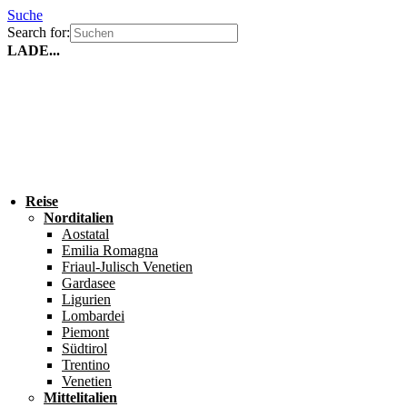
Suche
Search for:
LADE...
Reise
Norditalien
Aostatal
Emilia Romagna
Friaul-Julisch Venetien
Gardasee
Ligurien
Lombardei
Piemont
Südtirol
Trentino
Venetien
Mittelitalien