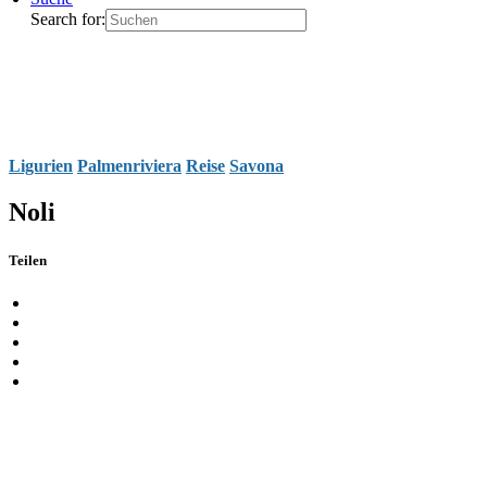
Search for:
Ligurien
Palmenriviera
Reise
Savona
Noli
Teilen