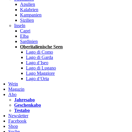
Apulien
Kalabrien
Kampanien
Sizilien
Inseln
Capri
Elba
Sardinien
Oberitalienische Seen
Lago di Como
Lago di Garda
Lago d’Iseo
Lago di Lugano
Lago Maggiore
Lago d’Orta
Wein
Magazin
Abo
Jahresabo
Geschenkabo
Testabo
Newsletter
Facebook
Shop
Suche