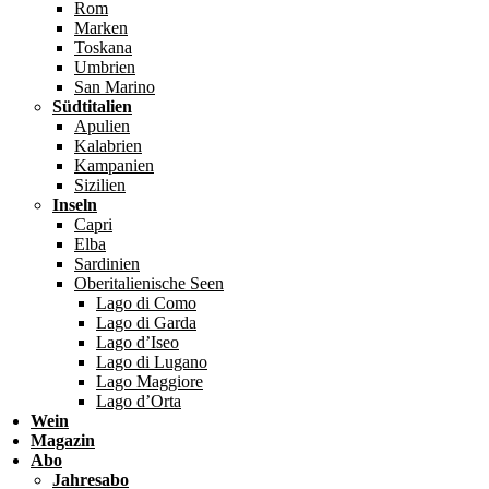
Rom
Marken
Toskana
Umbrien
San Marino
Südtitalien
Apulien
Kalabrien
Kampanien
Sizilien
Inseln
Capri
Elba
Sardinien
Oberitalienische Seen
Lago di Como
Lago di Garda
Lago d’Iseo
Lago di Lugano
Lago Maggiore
Lago d’Orta
Wein
Magazin
Abo
Jahresabo