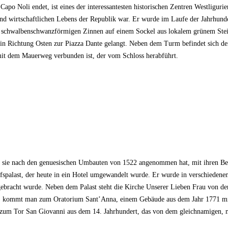
apo Noli endet, ist eines der interessantesten historischen Zentren Westliguri
 und wirtschaftlichen Lebens der Republik war. Er wurde im Laufe der Jahrhun
n schwalbenschwanzförmigen Zinnen auf einem Sockel aus lokalem grünem Stei
n Richtung Osten zur Piazza Dante gelangt. Neben dem Turm befindet sich der 
mit dem Mauerweg verbunden ist, der vom Schloss herabführt.
die sie nach den genuesischen Umbauten von 1522 angenommen hat, mit ihren Be
spalast, der heute in ein Hotel umgewandelt wurde. Er wurde in verschiedene
ebracht wurde. Neben dem Palast steht die Kirche Unserer Lieben Frau von der
, kommt man zum Oratorium Sant’Anna, einem Gebäude aus dem Jahr 1771 mit u
s zum Tor San Giovanni aus dem 14. Jahrhundert, das von dem gleichnamigen, 