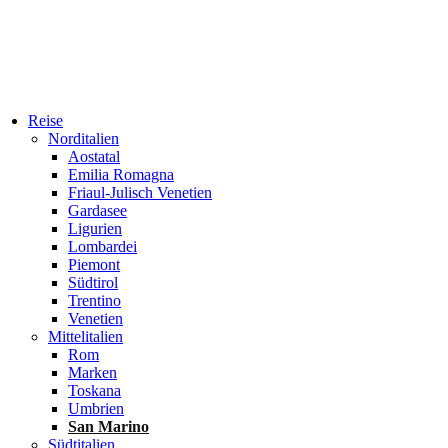
Reise
Norditalien
Aostatal
Emilia Romagna
Friaul-Julisch Venetien
Gardasee
Ligurien
Lombardei
Piemont
Südtirol
Trentino
Venetien
Mittelitalien
Rom
Marken
Toskana
Umbrien
San Marino
Südtitalien