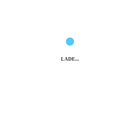
SPONSORED
LADE...
Sardinien: Tiliguerta Camping Village
Tiliguerta Camping ist ein einzigartiger und besonderer Ort
im Südosten Sardiniens, der die Paradigmen des