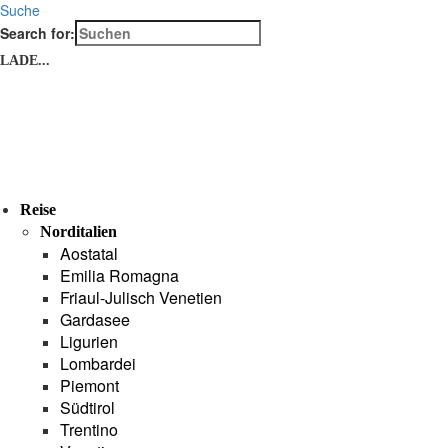
Suche
Search for:
LADE...
Reise
Norditalien
Aostatal
Emilia Romagna
Friaul-Julisch Venetien
Gardasee
Ligurien
Lombardei
Piemont
Südtirol
Trentino