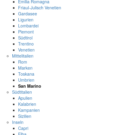
Emilia Romagna
Friaul-Julisch Venetien
Gardasee
Ligurien
Lombardei
Piemont
Südtirol
Trentino
Venetien
Mittelitalien
Rom
Marken
Toskana
Umbrien
San Marino
Südtitalien
Apulien
Kalabrien
Kampanien
Sizilien
Inseln
Capri
Elba