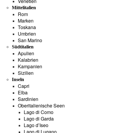
Venetien
Mittelitalien
Rom
Marken
Toskana
Umbrien
San Marino
Südtitalien
Apulien
Kalabrien
Kampanien
Sizilien
Inseln
Capri
Elba
Sardinien
Oberitalienische Seen
Lago di Como
Lago di Garda
Lago d’Iseo
Lago di Lugano