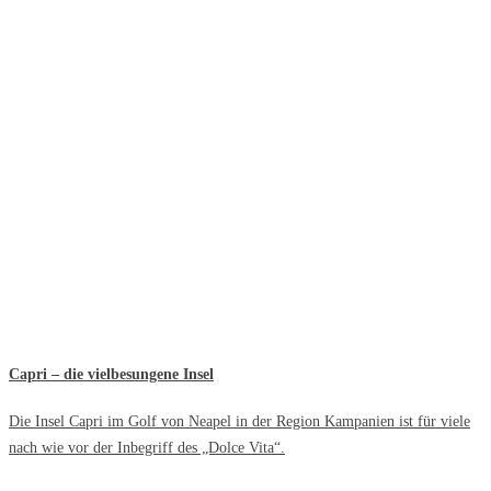
Capri – die vielbesungene Insel
Die Insel Capri im Golf von Neapel in der Region Kampanien ist für viele
nach wie vor der Inbegriff des „Dolce Vita“.