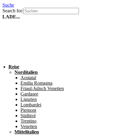
Suche
Search for:
LADE...
Reise
Norditalien
Aostatal
Emilia Romagna
Friaul-Julisch Venetien
Gardasee
Ligurien
Lombardei
Piemont
Südtirol
Trentino
Venetien
Mittelitalien