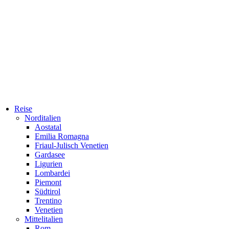
Reise
Norditalien
Aostatal
Emilia Romagna
Friaul-Julisch Venetien
Gardasee
Ligurien
Lombardei
Piemont
Südtirol
Trentino
Venetien
Mittelitalien
Rom