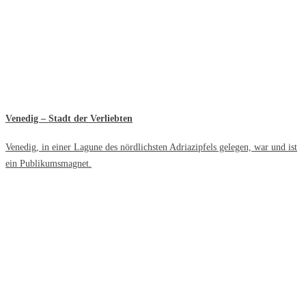
Venedig – Stadt der Verliebten
Venedig, in einer Lagune des nördlichsten Adriazipfels gelegen, war und ist
ein Publikumsmagnet.