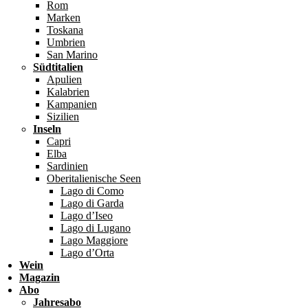
Rom
Marken
Toskana
Umbrien
San Marino
Südtitalien
Apulien
Kalabrien
Kampanien
Sizilien
Inseln
Capri
Elba
Sardinien
Oberitalienische Seen
Lago di Como
Lago di Garda
Lago d’Iseo
Lago di Lugano
Lago Maggiore
Lago d’Orta
Wein
Magazin
Abo
Jahresabo