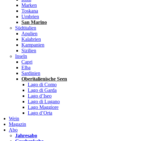
Marken
Toskana
Umbrien
San Marino
Südtitalien
Apulien
Kalabrien
Kampanien
Sizilien
Inseln
Capri
Elba
Sardinien
Oberitalienische Seen
Lago di Como
Lago di Garda
Lago d’Iseo
Lago di Lugano
Lago Maggiore
Lago d’Orta
Wein
Magazin
Abo
Jahresabo