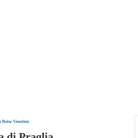
a
Reise
Venetien
 di Praglia