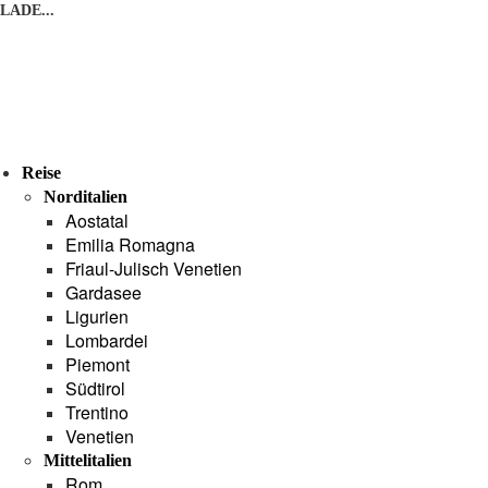
LADE...
Reise
Norditalien
Aostatal
Emilia Romagna
Friaul-Julisch Venetien
Gardasee
Ligurien
Lombardei
Piemont
Südtirol
Trentino
Venetien
Mittelitalien
Rom