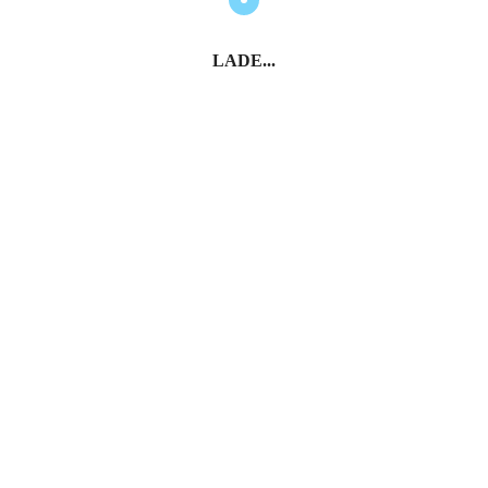
LADE...
lles Zentrum zwischen Geschichte und Bergwelt.