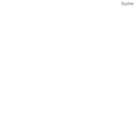
Suche
REISE
UMBRIEN
Umbrien-Landschaften
TEILEN