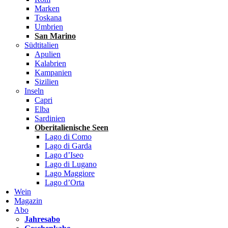
Marken
Toskana
Umbrien
San Marino
Südtitalien
Apulien
Kalabrien
Kampanien
Sizilien
Inseln
Capri
Elba
Sardinien
Oberitalienische Seen
Lago di Como
Lago di Garda
Lago d’Iseo
Lago di Lugano
Lago Maggiore
Lago d’Orta
Wein
Magazin
Abo
Jahresabo