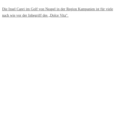
Die Insel Capri im Golf von Neapel in der Region Kampanien ist für viele
nach wie vor der Inbegriff des „Dolce Vita“.