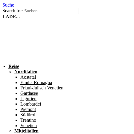
Suche
Search for:
LADE...
Reise
Norditalien
Aostatal
Emilia Romagna
Friaul-Julisch Venetien
Gardasee
Ligurien
Lombardei
Piemont
Südtirol
Trentino
Venetien
Mittelitalien