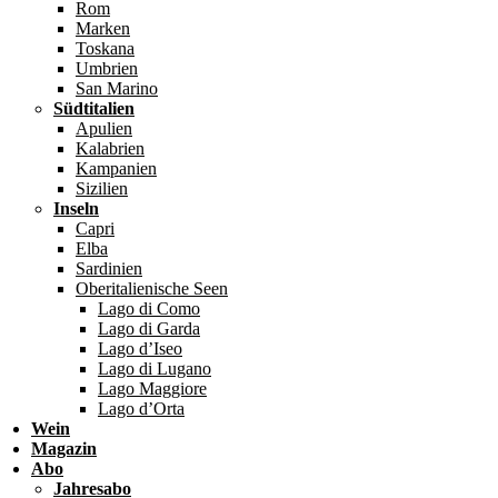
Rom
Marken
Toskana
Umbrien
San Marino
Südtitalien
Apulien
Kalabrien
Kampanien
Sizilien
Inseln
Capri
Elba
Sardinien
Oberitalienische Seen
Lago di Como
Lago di Garda
Lago d’Iseo
Lago di Lugano
Lago Maggiore
Lago d’Orta
Wein
Magazin
Abo
Jahresabo