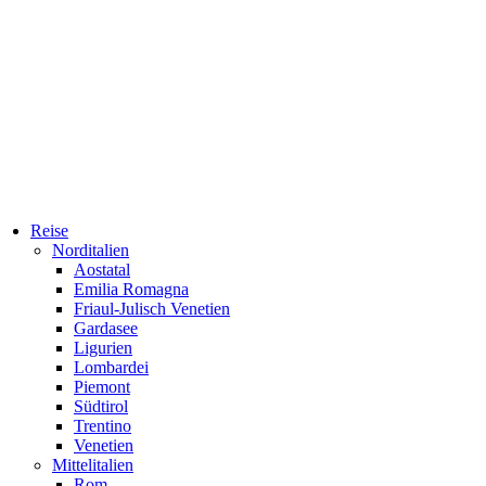
Reise
Norditalien
Aostatal
Emilia Romagna
Friaul-Julisch Venetien
Gardasee
Ligurien
Lombardei
Piemont
Südtirol
Trentino
Venetien
Mittelitalien
Rom