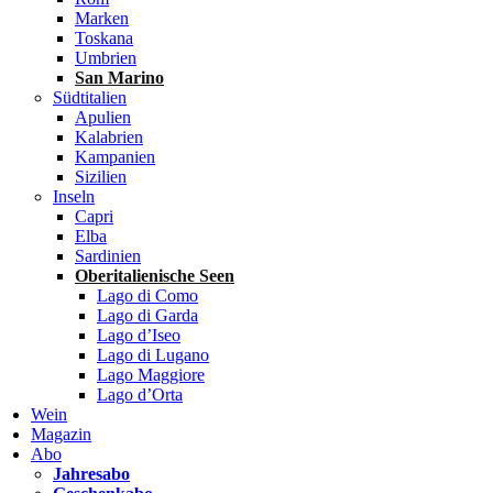
Marken
Toskana
Umbrien
San Marino
Südtitalien
Apulien
Kalabrien
Kampanien
Sizilien
Inseln
Capri
Elba
Sardinien
Oberitalienische Seen
Lago di Como
Lago di Garda
Lago d’Iseo
Lago di Lugano
Lago Maggiore
Lago d’Orta
Wein
Magazin
Abo
Jahresabo