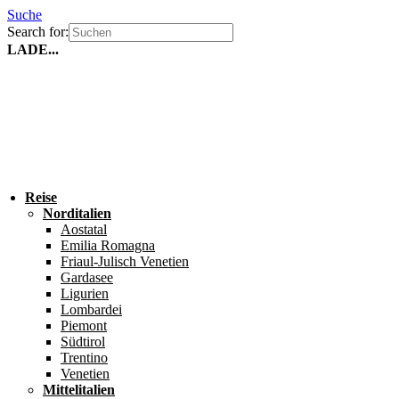
Suche
Search for:
LADE...
Reise
Norditalien
Aostatal
Emilia Romagna
Friaul-Julisch Venetien
Gardasee
Ligurien
Lombardei
Piemont
Südtirol
Trentino
Venetien
Mittelitalien