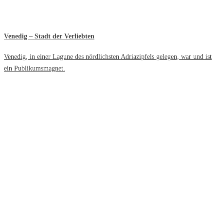
Venedig – Stadt der Verliebten
Venedig, in einer Lagune des nördlichsten Adriazipfels gelegen, war und ist
ein Publikumsmagnet.