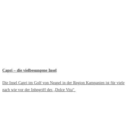
Capri – die vielbesungene Insel
Die Insel Capri im Golf von Neapel in der Region Kampanien ist für viele
nach wie vor der Inbegriff des „Dolce Vita“.