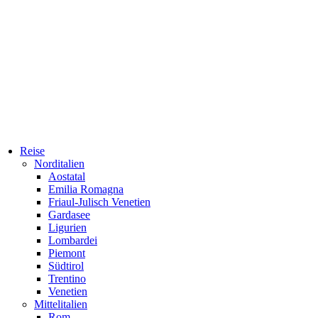
Reise
Norditalien
Aostatal
Emilia Romagna
Friaul-Julisch Venetien
Gardasee
Ligurien
Lombardei
Piemont
Südtirol
Trentino
Venetien
Mittelitalien
Rom