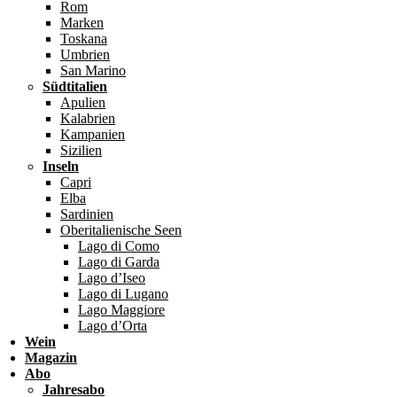
Rom
Marken
Toskana
Umbrien
San Marino
Südtitalien
Apulien
Kalabrien
Kampanien
Sizilien
Inseln
Capri
Elba
Sardinien
Oberitalienische Seen
Lago di Como
Lago di Garda
Lago d’Iseo
Lago di Lugano
Lago Maggiore
Lago d’Orta
Wein
Magazin
Abo
Jahresabo