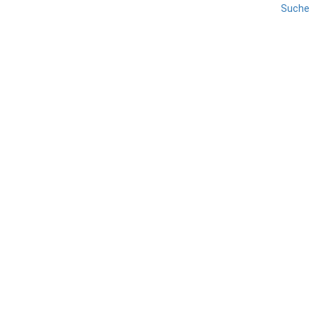
Suche
AREZZO
REISE
TOSKANA
Loro Ciuffenna
TEILEN