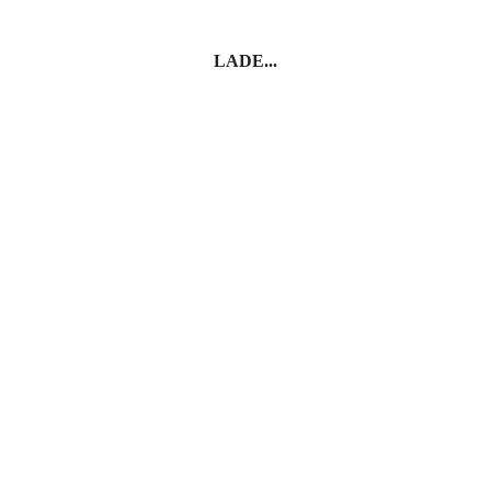
Meran – Kurhaus
Meran
LADE...