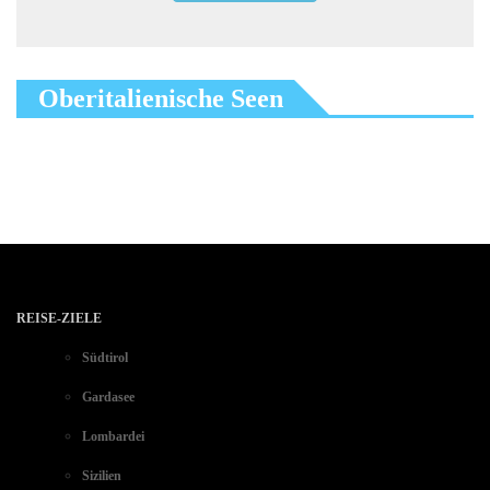
Oberitalienische Seen
REISE-ZIELE
Südtirol
Gardasee
Lombardei
Sizilien